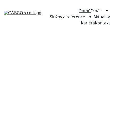
Domů
O nás
Služby a reference
Aktuality
Kariéra
Kontakt
Budujeme 
trvalé 
základy pro 